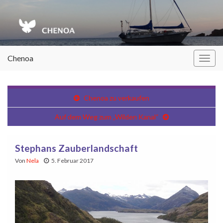
Chenoa
Navi
umsc
Chenoa zu verkaufen
Auf dem Weg zum „Wilden Kanal“
Stephans Zauberlandschaft
Von
Nela
5. Februar 2017