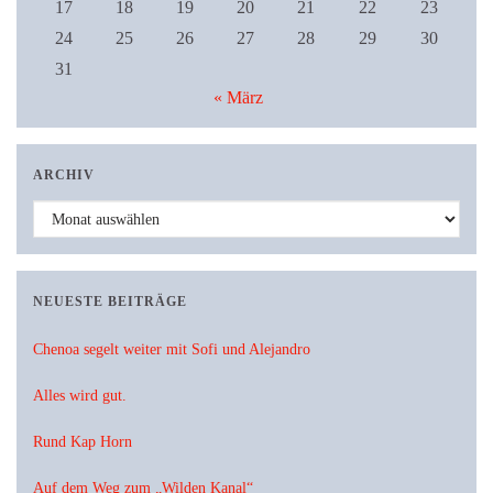
17
18
19
20
21
22
23
24
25
26
27
28
29
30
31
« März
ARCHIV
Archiv
NEUESTE BEITRÄGE
Chenoa segelt weiter mit Sofi und Alejandro
Alles wird gut.
Rund Kap Horn
Auf dem Weg zum „Wilden Kanal“