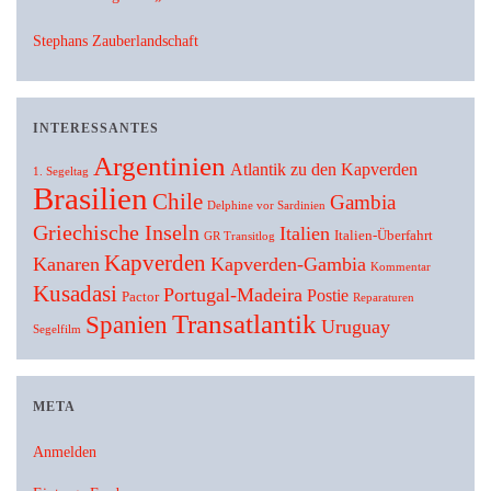
Stephans Zauberlandschaft
INTERESSANTES
Argentinien
Atlantik zu den Kapverden
1. Segeltag
Brasilien
Chile
Gambia
Delphine vor Sardinien
Griechische Inseln
Italien
Italien-Überfahrt
GR Transitlog
Kapverden
Kanaren
Kapverden-Gambia
Kommentar
Kusadasi
Portugal-Madeira
Postie
Pactor
Reparaturen
Transatlantik
Spanien
Uruguay
Segelfilm
META
Anmelden