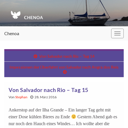
Chenoa
Navi
umsc
Von Salvador nach Rio – Tag 14
Impessionen der Überfahrt von Salvador nach Angra dos Reis
Von Salvador nach Rio – Tag 15
Von
Stephan
28. März 2016
Ankerstop auf der Ilha Grande – Ein langer Tag geht mit
einer Dose kühlen Bieres zu Ende
Gestern Abend gab es
nur noch den Hauch eines Windes… Ich wollte aber die