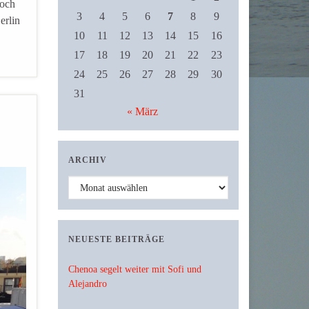
noch
3
4
5
6
7
8
9
erlin
10
11
12
13
14
15
16
17
18
19
20
21
22
23
24
25
26
27
28
29
30
31
« März
ARCHIV
Archiv
NEUESTE BEITRÄGE
Chenoa segelt weiter mit Sofi und
Alejandro