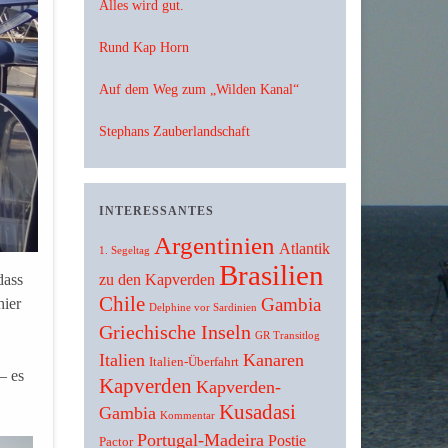
Alles wird gut.
Rund Kap Horn
Auf dem Weg zum „Wilden Kanal“
Stephans Zauberlandschaft
INTERESSANTES
Argentinien
Atlantik
1. Segeltag
Brasilien
zu den Kapverden
dass
Chile
Gambia
hier
Delphine vor Sardinien
Griechische Inseln
GR Transitlog
Italien
Kanaren
Italien-Überfahrt
– es
Kapverden
Kapverden-
Kusadasi
Gambia
Kommentar
Portugal-Madeira
Postie
Pactor