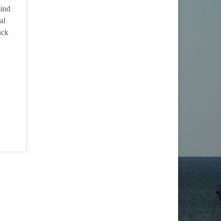
sind
al
uck