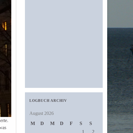
LOGBUCH ARCHIV
August 2026
erte.
M
D
M
D
F
S
S
 was
1
2