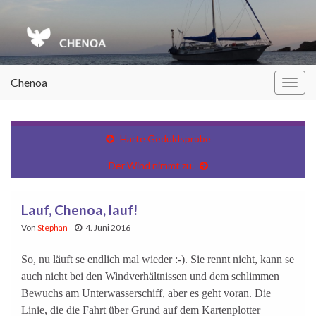
Chenoa
Navi
umsc
Harte Geduldsprobe
Der Wind nimmt zu.
Lauf, Chenoa, lauf!
Von
Stephan
4. Juni 2016
So, nu läuft se endlich mal wieder :-). Sie rennt nicht, kann se
auch nicht bei den Windverhältnissen und dem schlimmen
Bewuchs am Unterwasserschiff, aber es geht voran. Die
Linie, die die Fahrt über Grund auf dem Kartenplotter