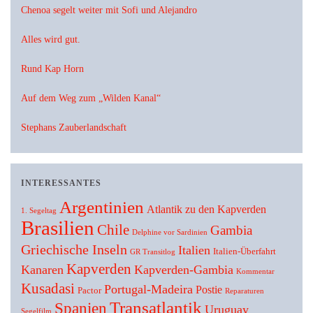
Chenoa segelt weiter mit Sofi und Alejandro
Alles wird gut.
Rund Kap Horn
Auf dem Weg zum „Wilden Kanal“
Stephans Zauberlandschaft
INTERESSANTES
Argentinien
Atlantik zu den Kapverden
1. Segeltag
Brasilien
Chile
Gambia
Delphine vor Sardinien
Griechische Inseln
Italien
Italien-Überfahrt
GR Transitlog
Kapverden
Kanaren
Kapverden-Gambia
Kommentar
Kusadasi
Portugal-Madeira
Postie
Pactor
Reparaturen
Transatlantik
Spanien
Uruguay
Segelfilm