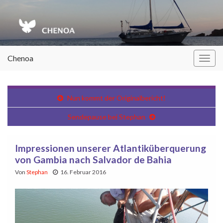
Chenoa
Navi
umsc
Nun kommt der Originalbericht!
Sendepause bei Stephan
Impressionen unserer Atlantiküberquerung
von Gambia nach Salvador de Bahia
Von
Stephan
16. Februar 2016