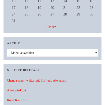
10
11
12
13
14
15
16
17
18
19
20
21
22
23
24
25
26
27
28
29
30
31
« März
ARCHIV
Archiv
NEUESTE BEITRÄGE
Chenoa segelt weiter mit Sofi und Alejandro
Alles wird gut.
Rund Kap Horn