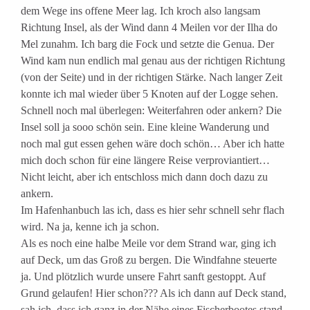
dem Wege ins offene Meer lag. Ich kroch also langsam
Richtung Insel, als der Wind dann 4 Meilen vor der Ilha do
Mel zunahm. Ich barg die Fock und setzte die Genua. Der
Wind kam nun endlich mal genau aus der richtigen Richtung
(von der Seite) und in der richtigen Stärke. Nach langer Zeit
konnte ich mal wieder über 5 Knoten auf der Logge sehen.
Schnell noch mal überlegen: Weiterfahren oder ankern? Die
Insel soll ja sooo schön sein. Eine kleine Wanderung und
noch mal gut essen gehen wäre doch schön… Aber ich hatte
mich doch schon für eine längere Reise verproviantiert…
Nicht leicht, aber ich entschloss mich dann doch dazu zu
ankern.
Im Hafenhanbuch las ich, dass es hier sehr schnell sehr flach
wird. Na ja, kenne ich ja schon.
Als es noch eine halbe Meile vor dem Strand war, ging ich
auf Deck, um das Groß zu bergen. Die Windfahne steuerte
ja. Und plötzlich wurde unsere Fahrt sanft gestoppt. Auf
Grund gelaufen! Hier schon??? Als ich dann auf Deck stand,
sah ich, dass ich ganz in der Nähe eines Fischerbootes stand,