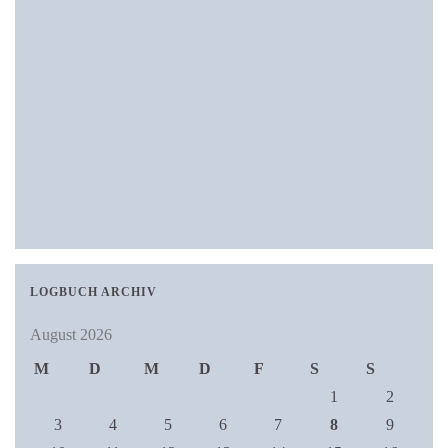
LOGBUCH ARCHIV
August 2026
M
D
M
D
F
S
S
1
2
3
4
5
6
7
8
9