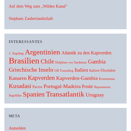
Auf dem Weg zum „Wilden Kanal“
Stephans Zauberlandschaft
INTERESSANTES
Argentinien
Atlantik zu den Kapverden
1. Segeltag
Brasilien
Chile
Gambia
Delphine vor Sardinien
Griechische Inseln
Italien
Italien-Überfahrt
GR Transitlog
Kapverden
Kanaren
Kapverden-Gambia
Kommentar
Kusadasi
Portugal-Madeira
Postie
Pactor
Reparaturen
Transatlantik
Spanien
Uruguay
Segelfilm
META
Anmelden